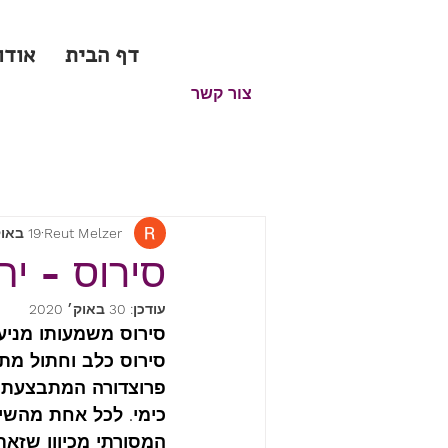
דף הבית
אודו
צור קשר
Reut Melzer
19 באוק׳ 2020
סירוס - ית
עודכן:
30 באוק׳ 2020
סירוס משמעותו מניע
סירוס כלב וחתול מת
פרוצדורה המתבצעת ב
כימי. לכל אחת מהשיט
המסורתי מכיוון שזא