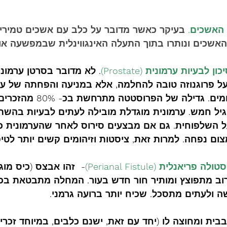
 האשכים. 
בעיקר כאשר מדובר על כלב עם אשכים טמירים
האשכים ונותרו בתוך התעלה האינגווינלית שבמפשעה או 
עיות ערמונית (Prostate)
. לא מדובר בסרטן ערמוני
ל פרוגנוזה טובה להחלמה, אלא במניעה והפחתה של ער
מוגדלת, ציסטות וזיהומים. גדילה של הפרוסטטה
יל חמש. ערמונית מוגדלת מובילה לעתים לבעיות בהשת
השלפוחית. גם אם מבצעים סירוס לאחר שהערמונית כב
צום נפחה. למרות זאת, ציסטות וזיהומים קשים יותר לטיפו
אנלית (Perianal Fistule)
-  זהו אבצס (כיס מוגל
ב מתפוצץ ומותיר חור חדש בעור. המחלה מתבטאת בכא
ה ולעתים מתסכל. שכיח יותר ברועה גרמני. 
בבית ומחוצה לו (יחד עם זאת, ישנם כלבים, במיוחד זכרי