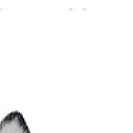
ביקרתי במקלט להצלת כלבים וחתולים באי בתול
בשם הולבוש (Isla Holbox). דווקא שם, מכל
המקומות בהם...